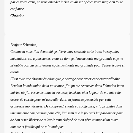
parler votre cœur, ne vous attendez à rien et laissez opérer votre magie en toute
confiance.
Christine
Bonjour Sébastien,
Comme tu nous l’as demandé, je t’écris mes ressentis suite à ces incroyables
méditations extra puissantes. Pour se don, je t’envoie toute ma gratitude et je ne
m’oublie pas car je m’envoie également toute ma gratitude pour t’avoir trouvé et
écouté.
C’est avec une énorme émotion que je partage cette expérience extraordinaire.
Pendant la méditation de la naissance, j’ai pu me retrouver dans l’émotion intra
utérine où j’ai ressentis toute la tristesse, le désarroi et la peur de ma mère de
devoir être seule pour m’accueillir dans sa jeunesse perturbée par cette
grossesse mon désirée. De comprendre toute sa souffrance, m’a propulsé dans
une immense compassion pour elle, j’ai senti que je pouvais lui pardonner pour
de bon et me libérer de m’avoir tenu éloigné de mon père et imposé un autre
homme et famille qui ne m’aimait pas.